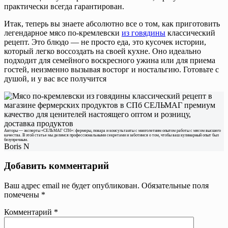
практически всегда гарантирован.
Итак, теперь вы знаете абсолютно все о том, как приготовить
легендарное мясо по-кремлевски
из говядины
классический
рецепт. Это блюдо — не просто еда, это кусочек истории,
который легко воссоздать на своей кухне. Оно идеально
подходит для семейного воскресного ужина или для приема
гостей, неизменно вызывая восторг и ностальгию. Готовьте с
душой, и у вас все получится
Авторы — эксперты «СЕЛЬМАГ СПб»: фермеры, повара и консультанты с многолетним опытом работы с мясом высшего
качества. В этой статье мы делимся профессиональными секретами и заботимся о том, чтобы ваш кулинарный опыт был
безупречным.
Boris N
Добавить комментарий
Ваш адрес email не будет опубликован.
Обязательные поля
помечены
*
Комментарий
*