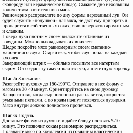
сковороду или керамическое блюдо). Смажьте дно небольшим
количеством растительного масла.
Равномерно распределите по дну формы нарезанный лук. Он
будет служить «подушкой» для мяса, не даст ему пригореть и
пропарится в собственных соках, став невероятно ароматным
и сладким.
Поверх лука плотным слоем выложите отбивные из
говядины. Можно выкладывать их внахлест.
Щедро покройте мясо равномерным слоем сметанно-
майонезного соуса. Старайтесь, чтобы соус попал на каждый
кусочек.
Завершающий штрих — обильно посыпьте все натертым
сыром. Он создаст ту самую золотистую, аппетитную корочку.
Шаг 5:
Запекание.
Разогрейте духовку до 180-190°C. Отправьте в нее форму с
мясом на 30-40 минут. Ориентируйтесь на свою духовку.
Блюдо готово, когда сыр полностью расплавится, покроется
румяными пятнами, а по краям начнут появляться пузырьки.
Мясо внутри должно полностью пропечься.
Шаг 6:
Подача.
Достаньте форму из духовки и дайте блюду постоять 5-10
минут. Это позволит сокам равномерно распределиться.
Подавайте мясо по-кремлевски из говядины классический