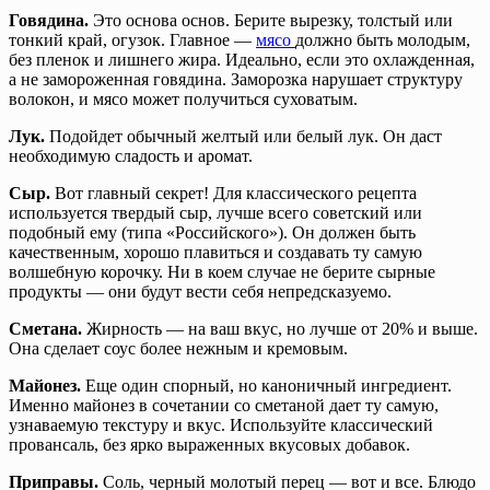
Говядина.
Это основа основ. Берите вырезку, толстый или
тонкий край, огузок. Главное —
мясо
должно быть молодым,
без пленок и лишнего жира. Идеально, если это охлажденная,
а не замороженная говядина. Заморозка нарушает структуру
волокон, и мясо может получиться суховатым.
Лук.
Подойдет обычный желтый или белый лук. Он даст
необходимую сладость и аромат.
Сыр.
Вот главный секрет! Для классического рецепта
используется твердый сыр, лучше всего советский или
подобный ему (типа «Российского»). Он должен быть
качественным, хорошо плавиться и создавать ту самую
волшебную корочку. Ни в коем случае не берите сырные
продукты — они будут вести себя непредсказуемо.
Сметана.
Жирность — на ваш вкус, но лучше от 20% и выше.
Она сделает соус более нежным и кремовым.
Майонез.
Еще один спорный, но каноничный ингредиент.
Именно майонез в сочетании со сметаной дает ту самую,
узнаваемую текстуру и вкус. Используйте классический
провансаль, без ярко выраженных вкусовых добавок.
Приправы.
Соль, черный молотый перец — вот и все. Блюдо