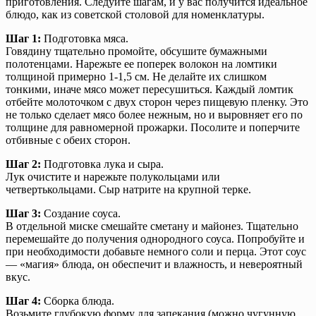
приготовления. Следуйте шагам, и у вас получится идеальное
блюдо, как из советской столовой для номенклатуры.
Шаг 1:
Подготовка мяса.
Говядину тщательно промойте, обсушите бумажными
полотенцами. Нарежьте ее поперек волокон на ломтики
толщиной примерно 1-1,5 см. Не делайте их слишком
тонкими, иначе мясо может пересушиться. Каждый ломтик
отбейте молоточком с двух сторон через пищевую пленку. Это
не только сделает мясо более нежным, но и выровняет его по
толщине для равномерной прожарки. Посолите и поперчите
отбивные с обеих сторон.
Шаг 2:
Подготовка лука и сыра.
Лук очистите и нарежьте полукольцами или
четвертькольцами. Сыр натрите на крупной терке.
Шаг 3:
Создание соуса.
В отдельной миске смешайте сметану и майонез. Тщательно
перемешайте до получения однородного соуса. Попробуйте и
при необходимости добавьте немного соли и перца. Этот соус
— «магия» блюда, он обеспечит и влажность, и невероятный
вкус.
Шаг 4:
Сборка блюда.
Возьмите глубокую форму для запекания (можно чугунную